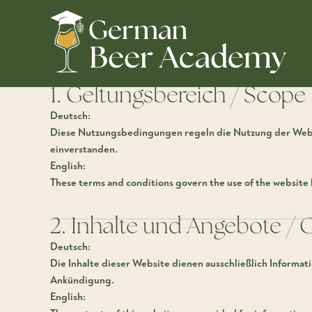
Zum
Terms of Use / Nutzungsbedingungen
Inhalt
springen
Terms of Use / Nutzungsbedingungen
1. Geltungsbereich / Scope
Deutsch:
Diese Nutzungsbedingungen regeln die Nutzung der We
einverstanden.
English:
These terms and conditions govern the use of the website
2. Inhalte und Angebote / 
Deutsch:
Die Inhalte dieser Website dienen ausschließlich Informat
Ankündigung.
English: