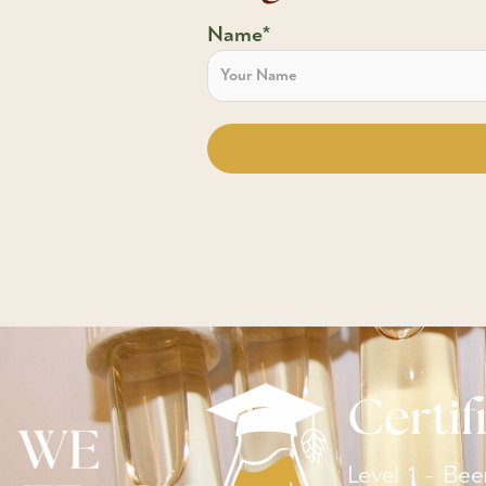
Name*
Certif
Level 1 - Bee