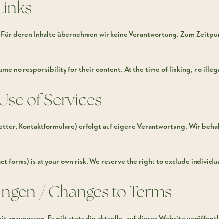
Links
. Für deren Inhalte übernehmen wir keine Verantwortung. Zum Zeitpun
ume no responsibility for their content. At the time of linking, no ille
Use of Services
tter, Kontaktformulare) erfolgt auf eigene Verantwortung. Wir beha
act forms) is at your own risk. We reserve the right to exclude individu
ungen / Changes to Terms
 anzupassen. Es gilt stets die aktuelle, auf dieser Website veröffent