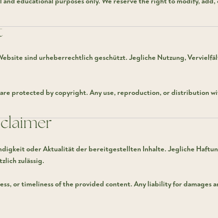
l and educational purposes only. We reserve the right to modify, add,
t
r Website sind urheberrechtlich geschützt. Jegliche Nutzung, Vervielf
e are protected by copyright. Any use, reproduction, or distribution wi
sclaimer
digkeit oder Aktualität der bereitgestellten Inhalte. Jegliche Haftun
zlich zulässig.
 or timeliness of the provided content. Any liability for damages aris