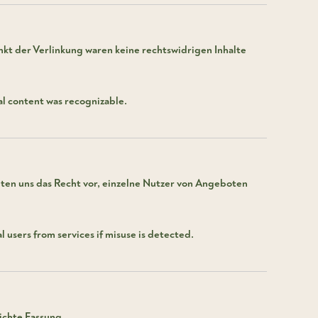
kt der Verlinkung waren keine rechtswidrigen Inhalte
gal content was recognizable.
lten uns das Recht vor, einzelne Nutzer von Angeboten
al users from services if misuse is detected.
lichte Fassung.