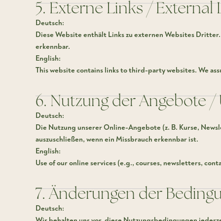
5. Externe Links / External 
Deutsch:
Diese Website enthält Links zu externen Websites Dritter
erkennbar.
English:
This website contains links to third-party websites. We ass
6. Nutzung der Angebote / 
Deutsch:
Die Nutzung unserer Online-Angebote (z. B. Kurse, Newsle
auszuschließen, wenn ein Missbrauch erkennbar ist.
English:
Use of our online services (e.g., courses, newsletters, cont
7. Änderungen der Beding
Deutsch:
Wir behalten uns vor, diese Nutzungsbedingungen jederzeit