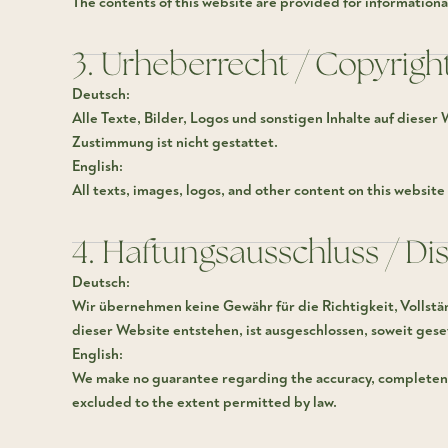
The contents of this website are provided for informationa
3. Urheberrecht / Copyrigh
Deutsch:
Alle Texte, Bilder, Logos und sonstigen Inhalte auf diese
Zustimmung ist nicht gestattet.
English:
All texts, images, logos, and other content on this websit
4. Haftungsausschluss / Di
Deutsch:
Wir übernehmen keine Gewähr für die Richtigkeit, Vollstän
dieser Website entstehen, ist ausgeschlossen, soweit geset
English:
We make no guarantee regarding the accuracy, completeness,
excluded to the extent permitted by law.